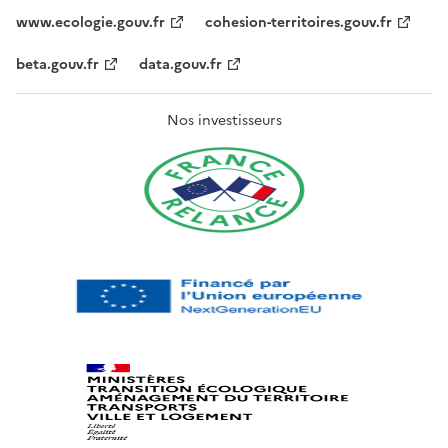
www.ecologie.gouv.fr
cohesion-territoires.gouv.fr
beta.gouv.fr
data.gouv.fr
Nos investisseurs