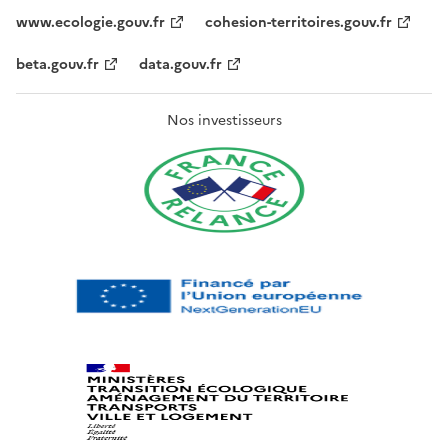
www.ecologie.gouv.fr
cohesion-territoires.gouv.fr
beta.gouv.fr
data.gouv.fr
Nos investisseurs