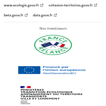
www.ecologie.gouv.fr
cohesion-territoires.gouv.fr
beta.gouv.fr
data.gouv.fr
Nos investisseurs