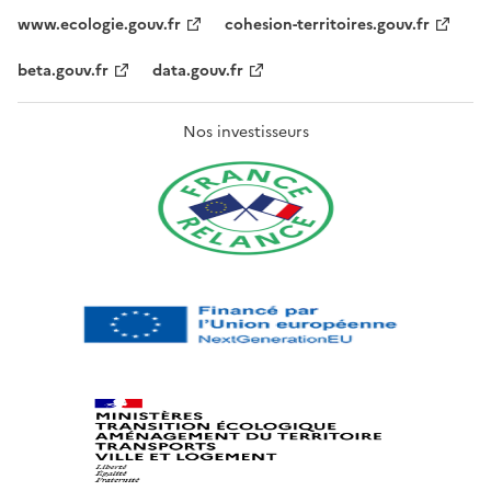
www.ecologie.gouv.fr
cohesion-territoires.gouv.fr
beta.gouv.fr
data.gouv.fr
Nos investisseurs