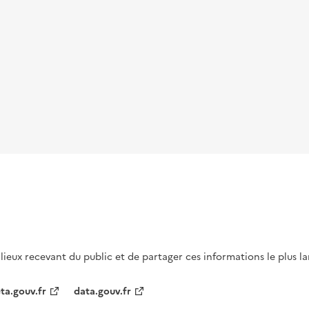
s lieux recevant du public et de partager ces informations le plus l
ta.gouv.fr
data.gouv.fr