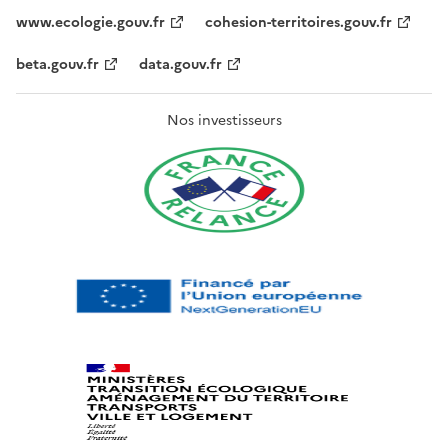
www.ecologie.gouv.fr
cohesion-territoires.gouv.fr
beta.gouv.fr
data.gouv.fr
Nos investisseurs