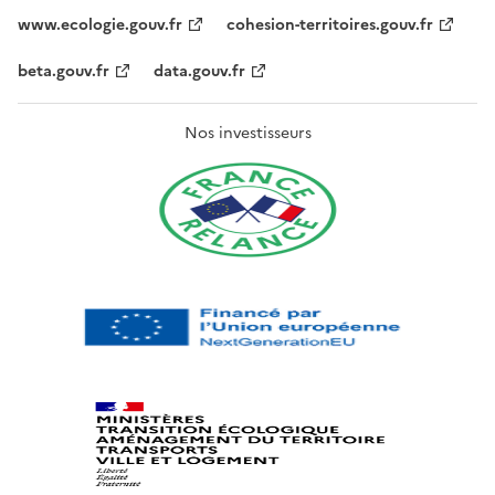
www.ecologie.gouv.fr
cohesion-territoires.gouv.fr
beta.gouv.fr
data.gouv.fr
Nos investisseurs