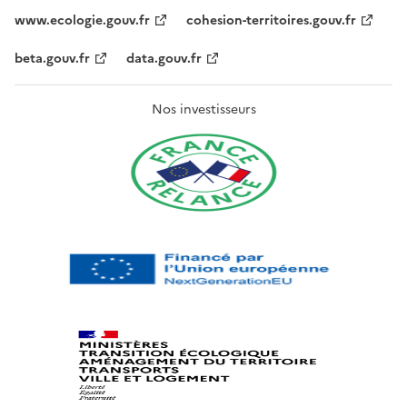
www.ecologie.gouv.fr
cohesion-territoires.gouv.fr
beta.gouv.fr
data.gouv.fr
Nos investisseurs