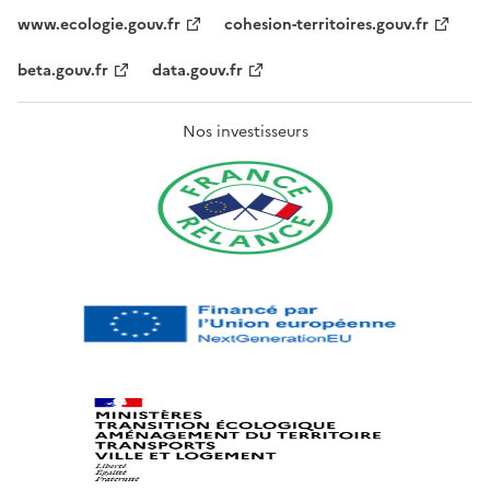
www.ecologie.gouv.fr
cohesion-territoires.gouv.fr
beta.gouv.fr
data.gouv.fr
Nos investisseurs