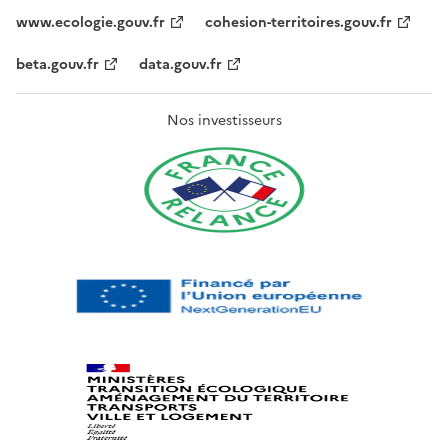
www.ecologie.gouv.fr
cohesion-territoires.gouv.fr
beta.gouv.fr
data.gouv.fr
Nos investisseurs