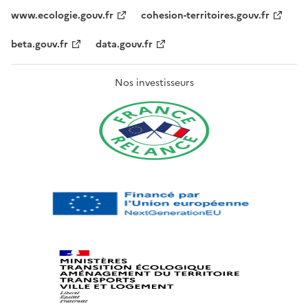
www.ecologie.gouv.fr
cohesion-territoires.gouv.fr
beta.gouv.fr
data.gouv.fr
Nos investisseurs