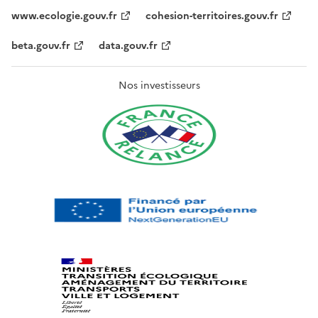
www.ecologie.gouv.fr
cohesion-territoires.gouv.fr
beta.gouv.fr
data.gouv.fr
Nos investisseurs