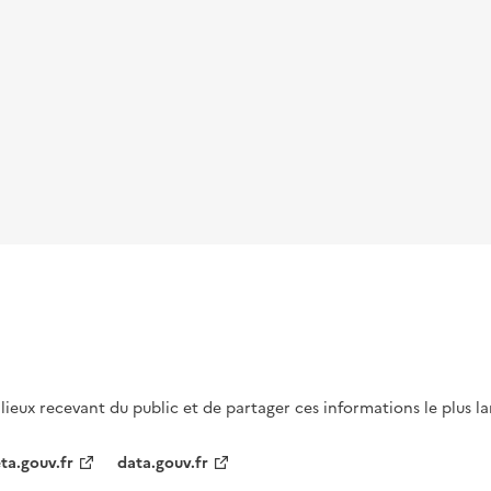
s lieux recevant du public et de partager ces informations le plus l
ta.gouv.fr
data.gouv.fr