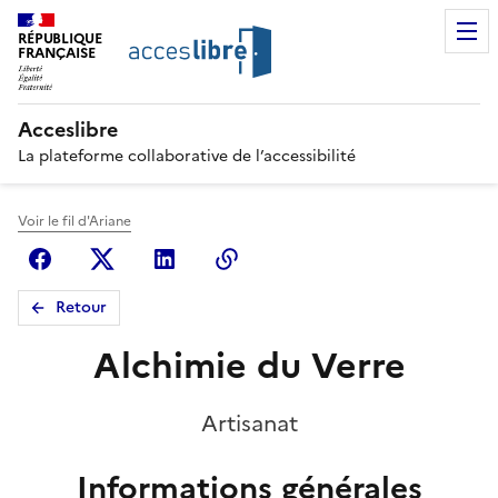
RÉPUBLIQUE
FRANÇAISE
Acceslibre
La plateforme collaborative de l’accessibilité
Voir le fil d'Ariane
Facebook
X (anciennement Twitter)
Linkedin
Copier le lien
Retour
Alchimie du Verre
Artisanat
Informations générales