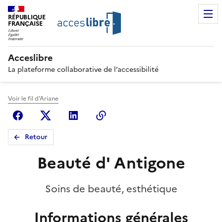
RÉPUBLIQUE
FRANÇAISE
Acceslibre
La plateforme collaborative de l’accessibilité
Voir le fil d'Ariane
Facebook
X (anciennement Twitter)
Linkedin
Copier le lien
Retour
Beauté d' Antigone
Soins de beauté, esthétique
Informations générales