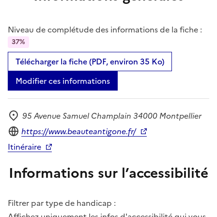
Niveau de complétude des informations de la fiche :
37%
Télécharger la fiche (PDF, environ 35 Ko)
Modifier ces informations
95 Avenue Samuel Champlain 34000 Montpellier
Adresse
Site internet
https://www.beauteantigone.fr/
Itinéraire
Informations sur l’accessibilité
Filtrer par type de handicap :
Affichez uniquement les infos d'accessibilité qui vous