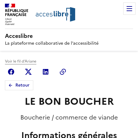
RÉPUBLIQUE
FRANÇAISE
Acceslibre
La plateforme collaborative de l’accessibilité
Voir le fil d'Ariane
Facebook
X (anciennement Twitter)
Linkedin
Copier le lien
Retour
LE BON BOUCHER
Boucherie / commerce de viande
Informations générales