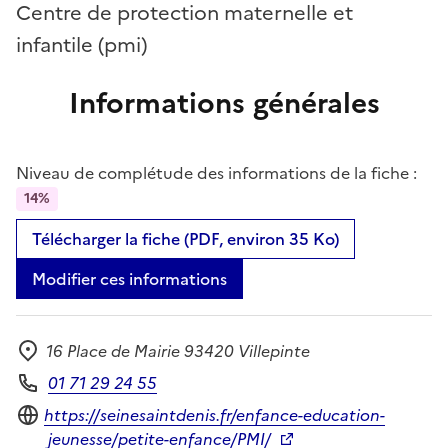
Centre de protection maternelle et
infantile (pmi)
Informations générales
Niveau de complétude des informations de la fiche :
14%
Télécharger la fiche (PDF, environ 35 Ko)
Modifier ces informations
16 Place de Mairie 93420 Villepinte
Adresse
01 71 29 24 55
Téléphone
Site internet
https://seinesaintdenis.fr/enfance-education-
jeunesse/petite-enfance/PMI/