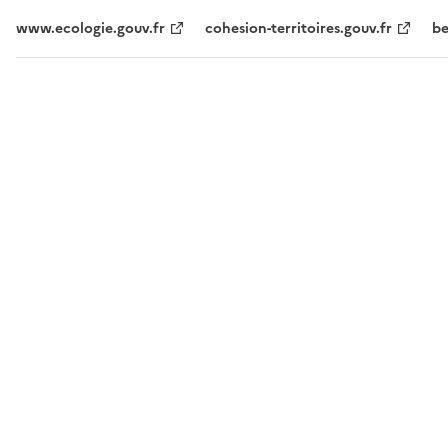
www.ecologie.gouv.fr
cohesion-territoires.gouv.fr
be