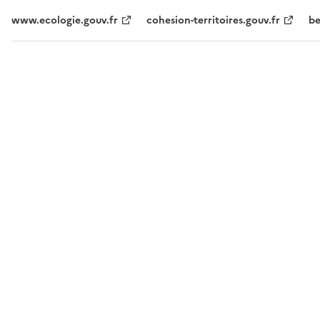
www.ecologie.gouv.fr
cohesion-territoires.gouv.fr
be